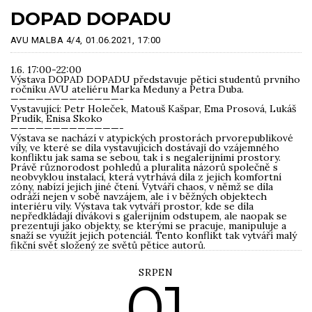
DOPAD DOPADU
AVU MALBA 4/4,
01.06.2021,
17:00
1.6. 17:00-22:00
Výstava DOPAD DOPADU představuje pětici studentů prvního
ročníku AVU ateliéru Marka Meduny a Petra Duba.
—————————————-
Vystavující: Petr Holeček, Matouš Kašpar, Ema Prosová, Lukáš
Prudík, Enisa Skoko
—————————————-
Výstava se nachází v atypických prostorách prvorepublikové
vily, ve které se díla vystavujících dostávají do vzájemného
konfliktu jak sama se sebou, tak i s negalerijními prostory.
Právě různorodost pohledů a pluralita názorů společně s
neobvyklou instalací, která vytrhává díla z jejich komfortní
zóny, nabízí jejich jiné čtení. Vytváří chaos, v němž se díla
odráží nejen v sobě navzájem, ale i v běžných objektech
interiéru vily. Výstava tak vytváří prostor, kde se díla
nepředkládají divákovi s galerijním odstupem, ale naopak se
prezentují jako objekty, se kterými se pracuje, manipuluje a
snaží se využít jejich potenciál. Tento konflikt tak vytváří malý
fikční svět složený ze světů pětice autorů.
SRPEN
01